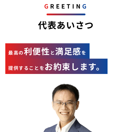
GREETIN
G
代表あいさつ
利便性
満足感
最高の
と
を
お約束します。
提供することを