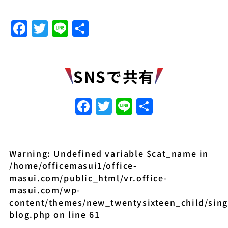
Facebook
Twitter
Line
共
有
SNSで共有
Facebook
Twitter
Line
共
有
Warning
: Undefined variable $cat_name in
/home/officemasui1/office-
masui.com/public_html/vr.office-
masui.com/wp-
content/themes/new_twentysixteen_child/sing
blog.php
on line
61